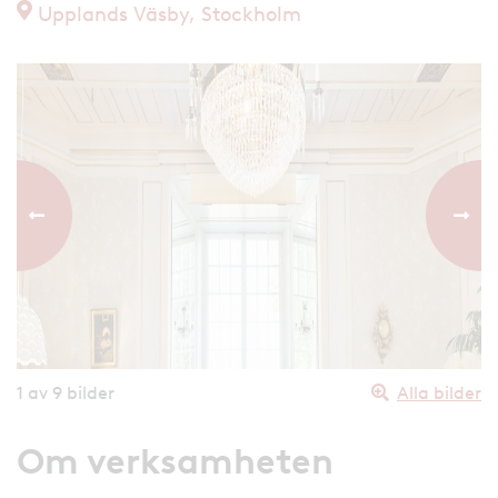
Upplands Väsby, Stockholm
Föregående bild
Nästa
1
av 9 bilder
Alla bilder
Om verksamheten