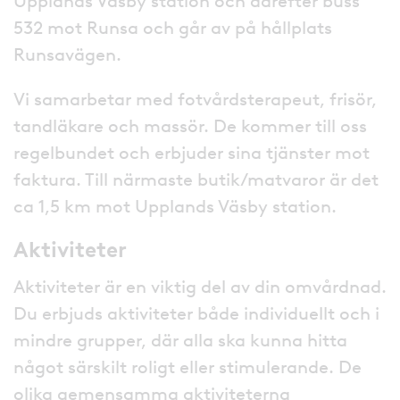
Upplands Väsby station och därefter buss
532 mot Runsa och går av på hållplats
Runsavägen.
Vi samarbetar med fotvårdsterapeut, frisör,
tandläkare och massör. De kommer till oss
regelbundet och erbjuder sina tjänster mot
faktura. Till närmaste butik/matvaror är det
ca 1,5 km mot Upplands Väsby station.
Aktiviteter
Aktiviteter är en viktig del av din omvårdnad.
Du erbjuds aktiviteter både individuellt och i
mindre grupper, där alla ska kunna hitta
något särskilt roligt eller stimulerande. De
olika gemensamma aktiviteterna