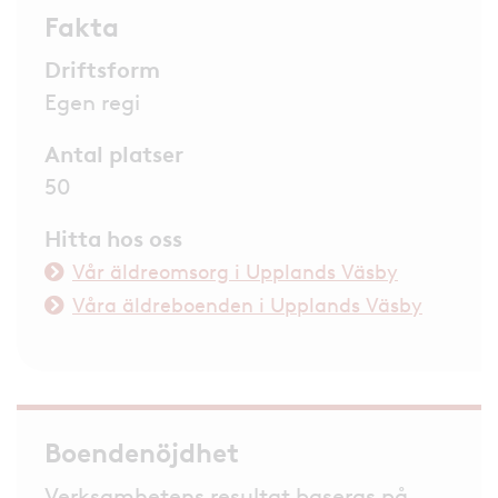
Fakta
Driftsform
Egen regi
Antal platser
50
Hitta hos oss
Vår äldreomsorg i Upplands Väsby
Våra äldreboenden i Upplands Väsby
Boendenöjdhet
Verksamhetens resultat baseras på