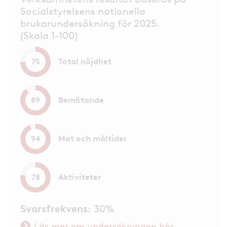
Socialstyrelsens nationella
brukarundersökning för 2025.
(Skala 1-100)
Total nöjdhet
75
Bemötande
89
Mat och måltider
94
Aktiviteter
78
Svarsfrekvens
: 30%
Läs mer om undersökningen här