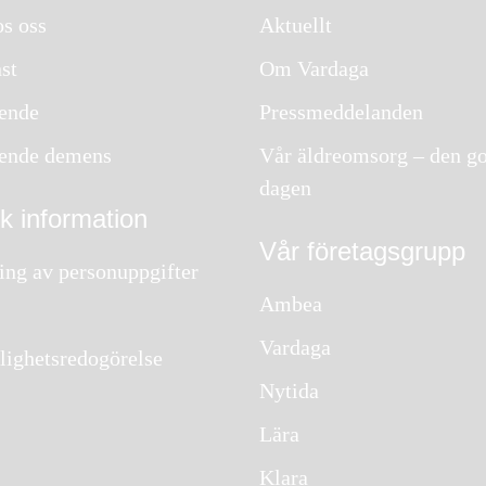
s oss
Aktuellt
st
Om Vardaga
ende
Pressmeddelanden
ende demens
Vår äldreomsorg – den g
dagen
sk information
Vår företagsgrupp
ing av personuppgifter
Ambea
Vardaga
lighetsredogörelse
Nytida
Lära
Klara