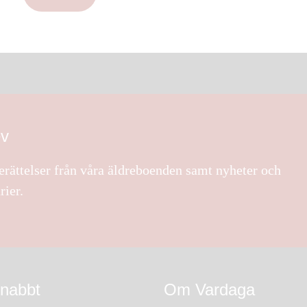
ev
rättelser från våra äldreboenden samt nyheter och
rier.
snabbt
Om Vardaga