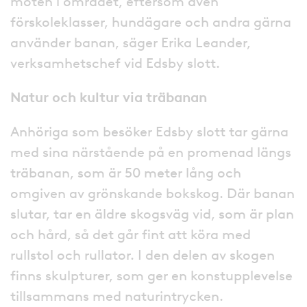
möten i området, eftersom även
förskoleklasser, hundägare och andra gärna
använder banan, säger Erika Leander,
verksamhetschef vid Edsby slott.
Natur och kultur via träbanan
Anhöriga som besöker Edsby slott tar gärna
med sina närstående på en promenad längs
träbanan, som är 50 meter lång och
omgiven av grönskande bokskog. Där banan
slutar, tar en äldre skogsväg vid, som är plan
och hård, så det går fint att köra med
rullstol och rullator. I den delen av skogen
finns skulpturer, som ger en konstupplevelse
tillsammans med naturintrycken.