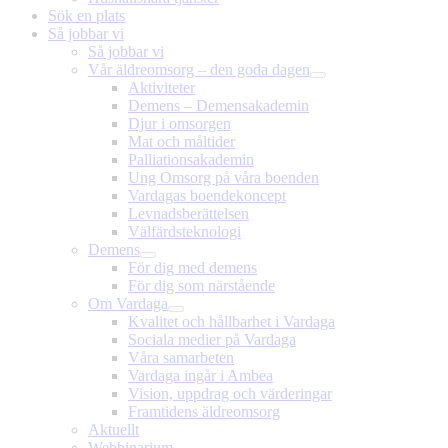
Sök en plats
Så jobbar vi
Så jobbar vi
Vår äldreomsorg – den goda dagen
Aktiviteter
Demens – Demensakademin
Djur i omsorgen
Mat och måltider
Palliationsakademin
Ung Omsorg på våra boenden
Vardagas boendekoncept
Levnadsberättelsen
Välfärdsteknologi
Demens
För dig med demens
För dig som närstående
Om Vardaga
Kvalitet och hållbarhet i Vardaga
Sociala medier på Vardaga
Våra samarbeten
Vardaga ingår i Ambea
Vision, uppdrag och värderingar
Framtidens äldreomsorg
Aktuellt
Webbinarium