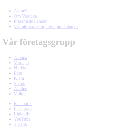
Aktuellt
Om Vardaga
Pressmeddelanden
Vår äldreomsorg – den goda dagen
Vår företagsgrupp
Ambea
Vardaga
Nytida
Lära
Klara
Stendi
Altiden
Validia
Facebook
Instagram
LinkedIn
YouTube
TikTok