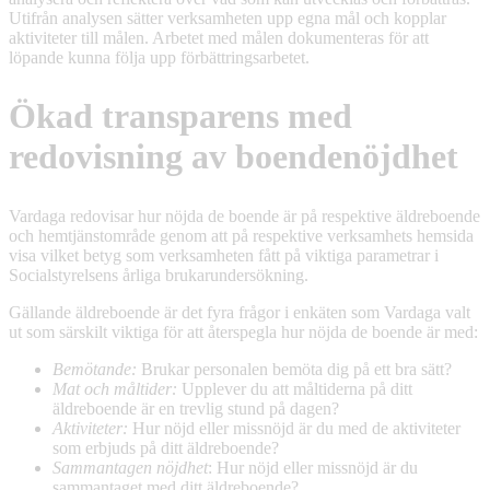
Utifrån analysen sätter verksamheten upp egna mål och kopplar
aktiviteter till målen. Arbetet med målen dokumenteras för att
löpande kunna följa upp förbättringsarbetet.
Ökad transparens med
redovisning av boendenöjdhet
Vardaga redovisar hur nöjda de boende är på respektive äldreboende
och hemtjänstområde genom att på respektive verksamhets hemsida
visa vilket betyg som verksamheten fått på viktiga parametrar i
Socialstyrelsens årliga brukarundersökning.
Gällande äldreboende är det fyra frågor i enkäten som Vardaga valt
ut som särskilt viktiga för att återspegla hur nöjda de boende är med:
Bemötande:
Brukar personalen bemöta dig på ett bra sätt?
Mat och måltider:
Upplever du att måltiderna på ditt
äldreboende är en trevlig stund på dagen?
Aktiviteter:
Hur nöjd eller missnöjd är du med de aktiviteter
som erbjuds på ditt äldreboende?
Sammantagen nöjdhet
: Hur nöjd eller missnöjd är du
sammantaget med ditt äldreboende?