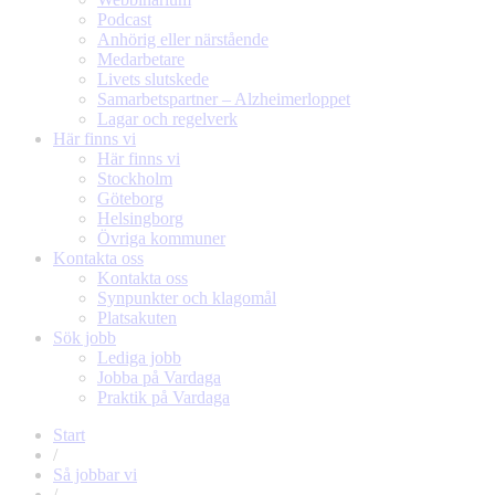
Podcast
Anhörig eller närstående
Medarbetare
Livets slutskede
Samarbetspartner – Alzheimerloppet
Lagar och regelverk
Här finns vi
Här finns vi
Stockholm
Göteborg
Helsingborg
Övriga kommuner
Kontakta oss
Kontakta oss
Synpunkter och klagomål
Platsakuten
Sök jobb
Lediga jobb
Jobba på Vardaga
Praktik på Vardaga
Start
/
Så jobbar vi
/