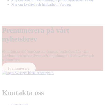
Mer om brukarundersökningen på Socialstyrelsens sida
Mer om kvalitet och hållbarhet i Vardaga
Prenumerera på vårt
nyhetsbrev
Få praktiska råd, kunskap om demens, berättelser från våra
äldreboenden samt nyheter och inbjudningar till aktiviteter och
webbinarier.
Prenumerera
Kontakta oss