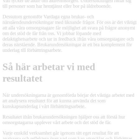
Vad tycker de äldre om äldreomsorgen. Undersökningen riktar sig
till personer som har hemtjänst eller bor på äldreboende.
Dessutom genomför Vardaga egna brukar- och
närståendeundersökningar med liknande frågor. För oss är det viktigt
att alla våra omsorgstagare får möjlighet att svara på frågor anonymt
om det stöd de får från oss. Vi jobbar löpande med
delaktighetsarbete och tar in feedback ifrån våra omsorgstagare och
deras närstående. Brukarundersökningar är ett bra komplement för
underlag till förbättringsarbete.
Så här arbetar vi med
resultatet
När undersökningarna är genomförda börjar det viktiga arbetet med
att analysera resultatet för att kunna använda det som
kunskapsunderlag i vårt förbättringsarbete.
Resultatet ifrån brukarundersökningen hjälper oss att förstå hur
omsorgstagarna upplever vårt arbete och det stöd de får.
Varje enskild verksamhet går igenom sitt eget resultat för att
analysera och reflektera över vad som kan utvecklas och förbättras.