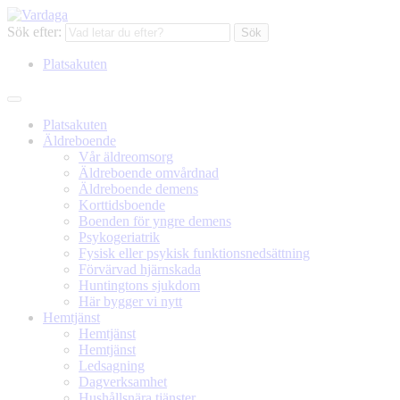
Sök efter:
Platsakuten
Platsakuten
Äldreboende
Vår äldreomsorg
Äldreboende omvårdnad
Äldreboende demens
Korttidsboende
Boenden för yngre demens
Psykogeriatrik
Fysisk eller psykisk funktionsnedsättning
Förvärvad hjärnskada
Huntingtons sjukdom
Här bygger vi nytt
Hemtjänst
Hemtjänst
Hemtjänst
Ledsagning
Dagverksamhet
Hushållsnära tjänster