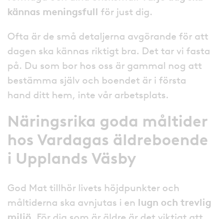
kännas meningsfull
för just dig.
Ofta är de små detaljerna avgörande för att
dagen ska kännas riktigt bra. Det tar vi fasta
på. Du som bor hos oss är gammal nog att
bestämma själv och boendet är i första
hand ditt hem, inte vår arbetsplats.
Näringsrika goda måltider
hos Vardagas äldreboende
i
Upplands Väsby
God Mat tillhör livets höjdpunkter och
måltiderna ska avnjutas i en
lugn och trevlig
miljö
. För dig som är äldre är det viktigt att