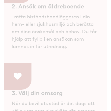
2. Ansök om äldreboende
Träffa biståndshandläggaren i din
hem- eller sjukhusmiljö och berätta
om dina önskemål och behov. Du får
hjälp att fylla i en ansökan som
lämnas in för utredning.
3. Välj din omsorg
När du beviljats stöd är det dags att
välja vem som ska sköta din omsorg.