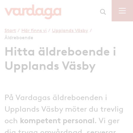
Start
/
Här finns vi
/
Upplands Väsby
/
Äldreboende
Hitta äldreboende i
Upplands Väsby
På Vardagas äldreboenden i
Upplands Väsby möter du trevlig
och
kompetent personal
. Vi ger
dig trygg omvårdnad, serverar