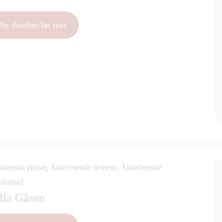
Se detaljer/läs mer
manenta platser, Äldreboende demens, Äldreboende
årdnad
lla Gåsen