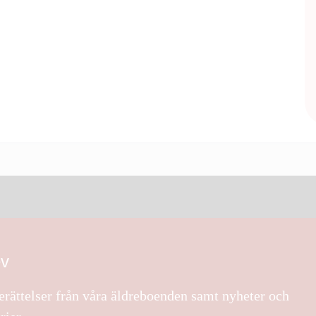
ev
rättelser från våra äldreboenden samt nyheter och