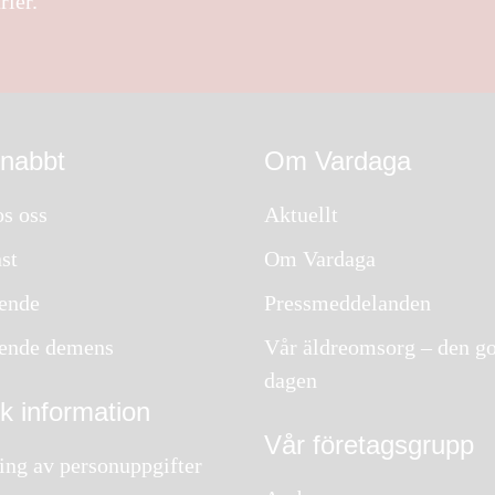
rier.
snabbt
Om Vardaga
s oss
Aktuellt
st
Om Vardaga
ende
Pressmeddelanden
ende demens
Vår äldreomsorg – den g
dagen
sk information
Vår företagsgrupp
ing av personuppgifter