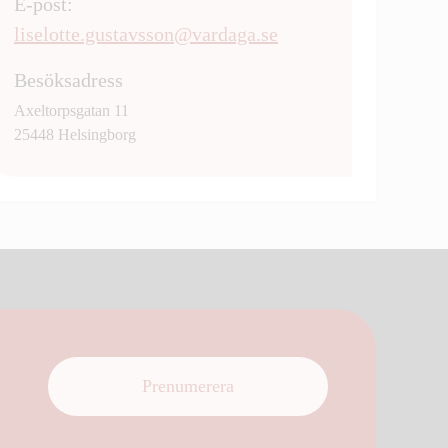
E-post:
liselotte.gustavsson@vardaga.se
Besöksadress
Axeltorpsgatan 11
25448 Helsingborg
Prenumerera