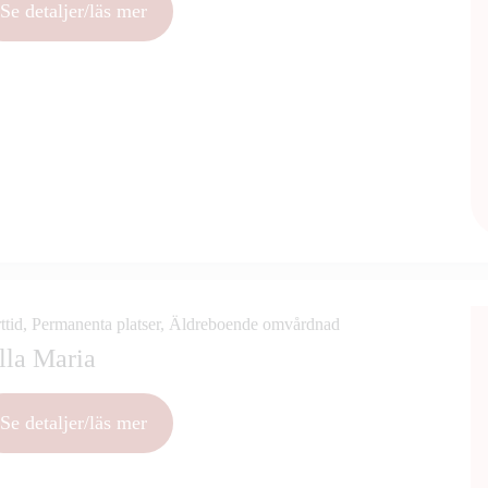
Se detaljer/läs mer
ttid, Permanenta platser, Äldreboende omvårdnad
lla Maria
Se detaljer/läs mer