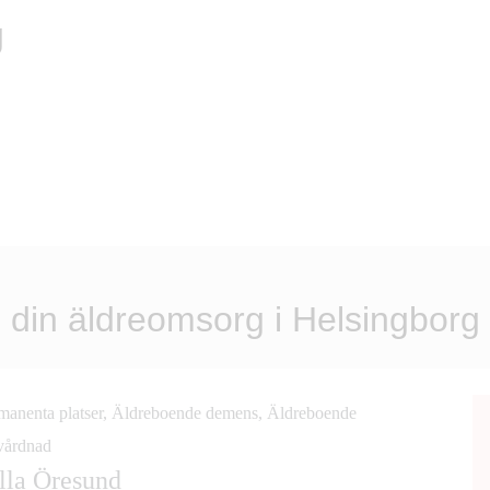
g
du din äldreomsorg i Helsingborg
manenta platser, Äldreboende demens, Äldreboende
årdnad
lla Öresund