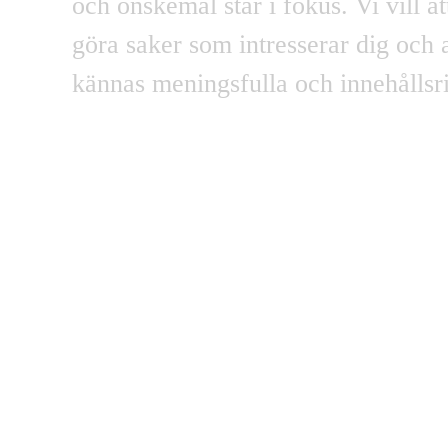
och önskemål
står i
fokus
. Vi vill a
göra saker som intresserar dig
och a
kännas
meningsfulla
och innehållsr