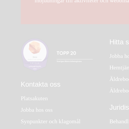
inbjudningar till aktiviteter och webbina
Hitta 
Jobba ho
Hemtjän
Äldrebo
Kontakta oss
Äldrebo
Platsakuten
Juridi
Jobba hos oss
Synpunkter och klagomål
Behandl