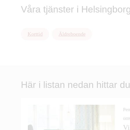
Våra tjänster i Helsingbor
Korttid
Äldreboende
Här i listan nedan hittar 
Per
omv
Vi