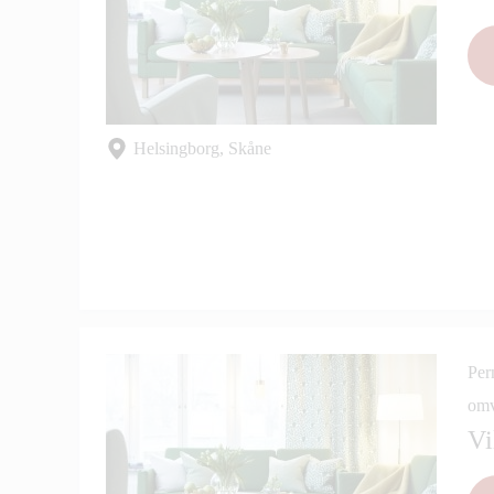
Helsingborg, Skåne
Per
omv
Vi