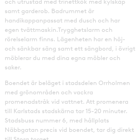
och utrustad med trinettkök med kylskåp
samt garderob. Badrummet är
handikappanpassat med dusch och har
egen tvättmaskin.Trygghetslarm och
rörelselarm finns. Lägenheten har en höj-
och sänkbar säng samt ett sängbord, i övrigt
möblerar du med dina egna möbler och
saker.
Boendet är beläget i stadsdelen Orrholmen
med grönområden och vackra
promenadstråk vid vattnet. Att promenera
till Karlstads stadskärna tar 15-20 minuter.
Stadsbuss nummer 6, med hållplats
Näbbgatan precis vid boendet, tar dig direkt
till Stora torget.