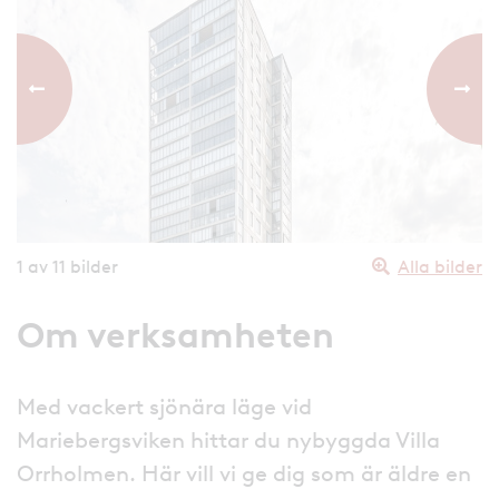
Föregående bild
Nästa
1
av 11 bilder
Alla bilder
Om verksamheten
Med vackert sjönära läge vid
Mariebergsviken hittar du nybyggda Villa
Orrholmen. Här vill vi ge dig som är äldre en