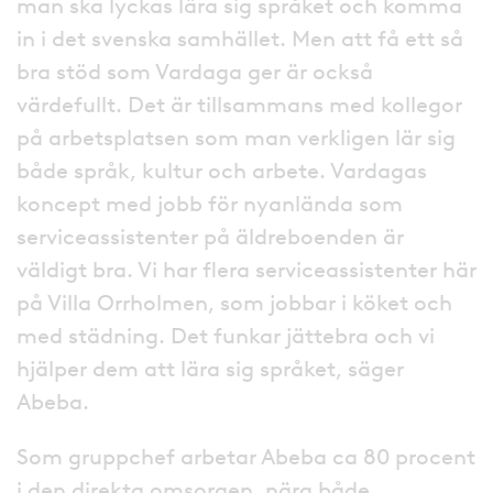
man ska lyckas lära sig språket och komma
in i det svenska samhället. Men att få ett så
bra stöd som Vardaga ger är också
värdefullt. Det är tillsammans med kollegor
på arbetsplatsen som man verkligen lär sig
både språk, kultur och arbete. Vardagas
koncept med jobb för nyanlända som
serviceassistenter på äldreboenden är
väldigt bra. Vi har flera serviceassistenter här
på Villa Orrholmen, som jobbar i köket och
med städning. Det funkar jättebra och vi
hjälper dem att lära sig språket, säger
Abeba.
Som gruppchef arbetar Abeba ca 80 procent
i den direkta omsorgen, nära både