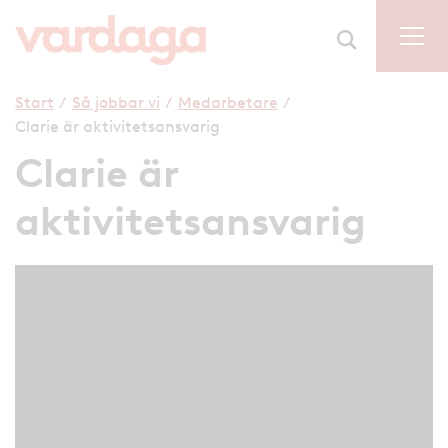
Start
/
Så jobbar vi
/
Medarbetare
/
Clarie är aktivitetsansvarig
Clarie är
aktivitetsansvarig