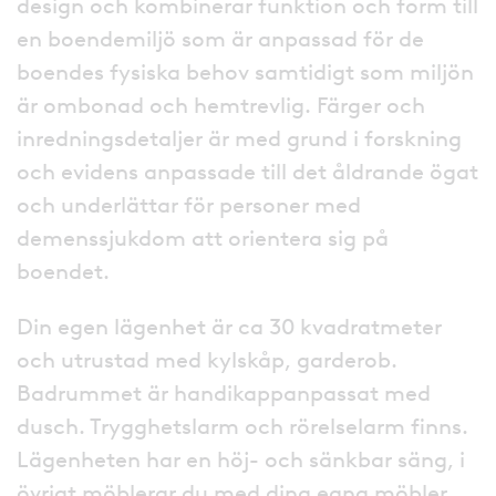
design och kombinerar funktion och form till
en boendemiljö som är anpassad för de
boendes fysiska behov samtidigt som miljön
är ombonad och hemtrevlig. Färger och
inredningsdetaljer är med grund i forskning
och evidens anpassade till det åldrande ögat
och underlättar för personer med
demenssjukdom att orientera sig på
boendet.
Din egen lägenhet är ca 30 kvadratmeter
och utrustad med kylskåp, garderob.
Badrummet är handikappanpassat med
dusch. Trygghetslarm och rörelselarm finns.
Lägenheten har en höj- och sänkbar säng, i
övrigt möblerar du med dina egna möbler