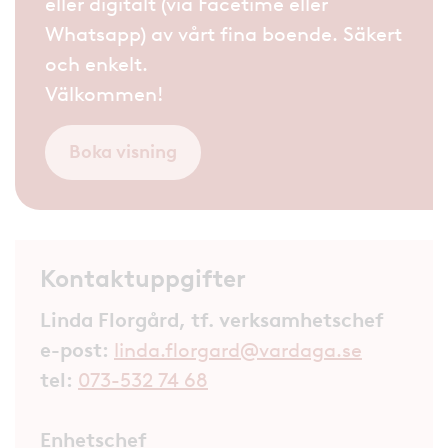
eller digitalt (via Facetime eller
Whatsapp) av vårt fina boende. Säkert
och enkelt.
Välkommen!
Boka visning
Kontaktuppgifter
Linda Florgård, tf. verksamhetschef
e-post:
linda.florgard@vardaga.se
tel:
073-532 74 68
Enhetschef