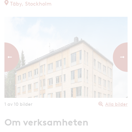
Täby, Stockholm
Föregående bild
Nästa
1
av 10 bilder
Alla bilder
Om verksamheten