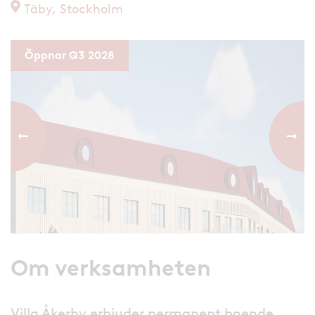
Täby, Stockholm
Öppnar Q3 2028
Föregående bild
Nästa
Om verksamheten
Villa Åkerby erbjuder permanent boende.