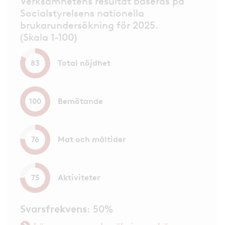
Verksamhetens resultat baseras på
Socialstyrelsens nationella
brukarundersökning för 2025.
(Skala 1-100)
Total nöjdhet
83
Bemötande
100
Mat och måltider
76
Aktiviteter
75
Svarsfrekvens
: 50%