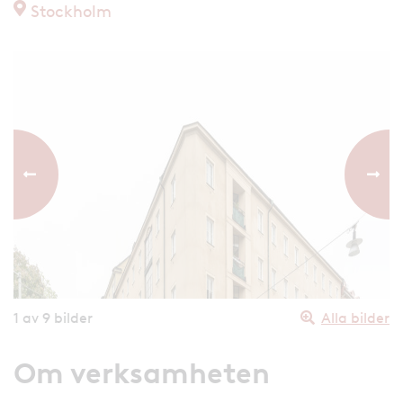
Stockholm
Föregående bild
Nästa
1
av 9 bilder
Alla bilder
Om verksamheten