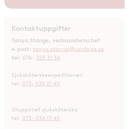
Kontaktuppgifter
Tanya Stange, verksamhetschef
e-post:
tanya.stange@vardaga.se
tel:
076-
325 31 34
Sjuksköterskeexpeditionen
tel:
073- 535 21 40
Gruppchef sjuksköterska
tel:
073- 534 13 45