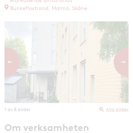
Äldreboende omvårdnad
Bunkeflostrand, Malmö, Skåne
Föregående bild
Nästa
1
av 8 bilder
Alla bilder
Om verksamheten