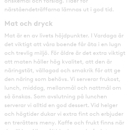
önskemål och förslag. Tider för
närståendeträffarna lämnas ut i god tid.
Mat och dryck
Mat är en av livets höjdpunkter. I Vardaga är
det viktigt att våra boende får äta i en lugn
och trevlig miljö. För äldre är det extra viktigt
att maten håller hög kvalitet, att den är
näringstät, vällagad och smakrik för att ge
den näring som behövs. Vi serverar frukost,
lunch, middag, mellanmål och nattmål om
så önskas. Som avslutning på lunchen
serverar vi alltid en god dessert. Vid helger
och högtider dukar vi extra fint och erbjuder
en trerätters meny. Kaffe och frukt finns när