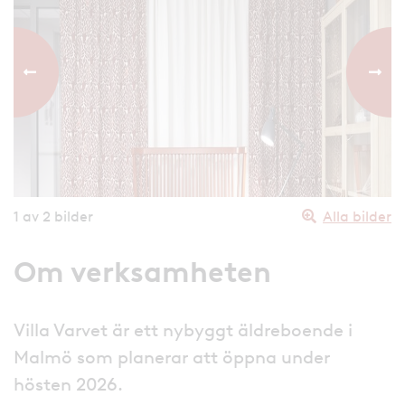
Föregående bild
Nästa
1
av 2 bilder
Alla bilder
Om verksamheten
Villa Varvet är ett nybyggt äldreboende i
Malmö som planerar att öppna under
hösten 2026.