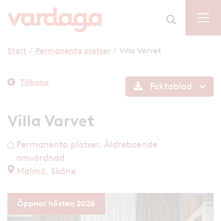
Start
/
Permanenta platser
/
Villa Varvet
Tillbaka
Faktablad
Villa Varvet
Permanenta platser, Äldreboende
h
omvårdnad
Malmö, Skåne
Öppnar hösten 2026