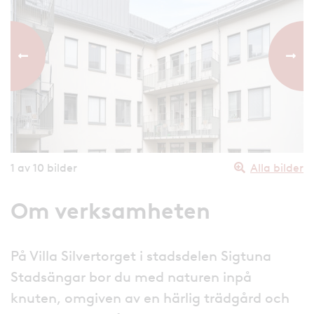
Föregående bild
Nästa
1
av 10 bilder
Alla bilder
Om verksamheten
På Villa Silvertorget i stadsdelen Sigtuna
Stadsängar bor du med naturen inpå
knuten, omgiven av en härlig trädgård och