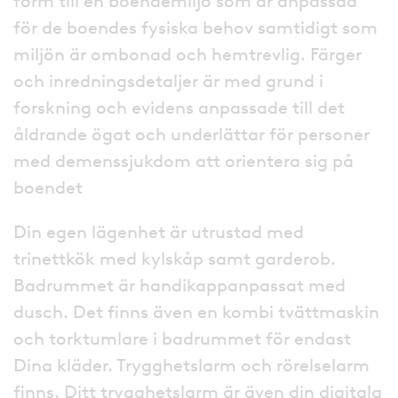
form till en boendemiljö som är anpassad
för de boendes fysiska behov samtidigt som
miljön är ombonad och hemtrevlig. Färger
och inredningsdetaljer är med grund i
forskning och evidens anpassade till det
åldrande ögat och underlättar för personer
med demenssjukdom att orientera sig på
boendet
Din egen lägenhet är utrustad med
trinettkök med kylskåp samt garderob.
Badrummet är handikappanpassat med
dusch. Det finns även en kombi tvättmaskin
och torktumlare i badrummet för endast
Dina kläder. Trygghetslarm och rörelselarm
finns. Ditt trygghetslarm är även din digitala