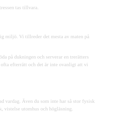
ressen tas tillvara
.
ig miljö
. Vi tillreder det mesta av maten på
 möda på dukningen och serverar en
trerätters
fta efterrätt och det är inte ovanligt att vi
rad vardag
. Även du som inte har så stor fysisk
ik, vistelse utomhus och högläsning.