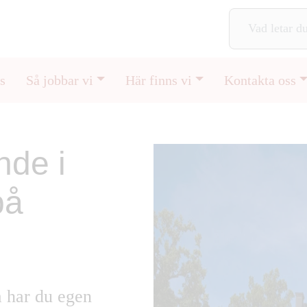
s
Så jobbar vi
Här finns vi
Kontakta oss
nde i
på
a har du
egen