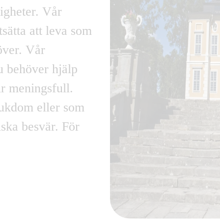
igheter. Vår
sätta att leva som
över. Vår
u behöver hjälp
ir meningsfull.
jukdom eller som
ska besvär. För