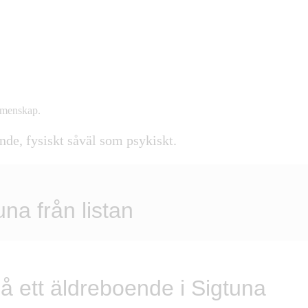
gemenskap
.
nde, fysiskt såväl som psykiskt
.
una från listan
 på ett äldreboende i Sigtuna