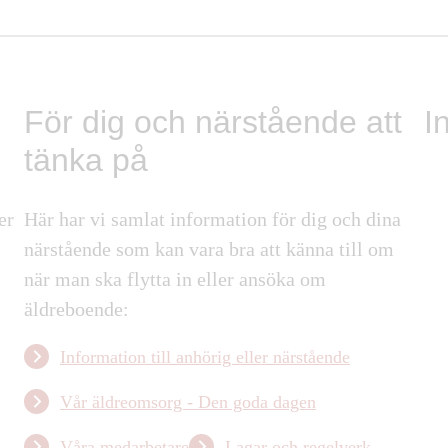
För dig och närstående att
I
tänka på
er
Här har vi samlat information för dig och dina
närstående som kan vara bra att känna till om
när man ska flytta in eller ansöka om
äldreboende:
Information till anhörig eller närstående
Vår äldreomsorg - Den goda dagen
Våra medarbetare
Lagar och regelverk