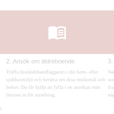
2. Ansök om äldreboende
3.
Träffa biståndshandläggaren i din hem- eller
När
sjukhusmiljö och berätta om dina önskemål och
so
behov. Du får hjälp att fylla i en ansökan som
fr
lämnas in för utredning.
nå
n