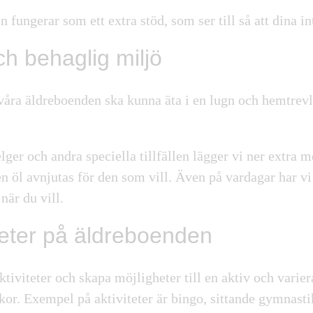
n fungerar som ett extra stöd, som ser till så att
dina int
h behaglig miljö
å våra äldreboenden ska kunna äta i en
lugn och hemtrevl
lger och andra speciella tillfällen lägger vi ner extra
en öl avnjutas för den som vill. Även på vardagar har vi o
när du vill.
iteter på äldreboenden
aktiviteter och skapa
möjligheter till en aktiv och varie
kor. Exempel på aktiviteter är bingo, sittande gymnast