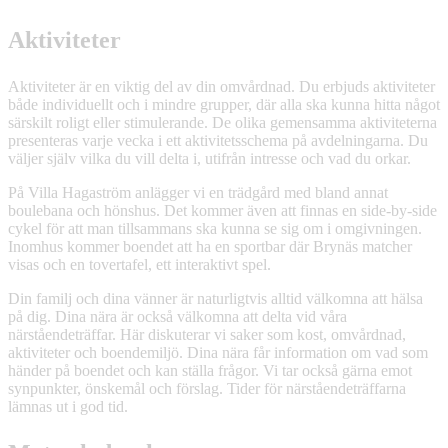
Aktiviteter
Aktiviteter är en viktig del av din omvårdnad. Du erbjuds aktiviteter
både individuellt och i mindre grupper, där alla ska kunna hitta något
särskilt roligt eller stimulerande. De olika gemensamma aktiviteterna
presenteras varje vecka i ett aktivitetsschema på avdelningarna. Du
väljer själv vilka du vill delta i, utifrån intresse och vad du orkar.
På Villa Hagaström anlägger vi en trädgård med bland annat
boulebana och hönshus. Det kommer även att finnas en side-by-side
cykel för att man tillsammans ska kunna se sig om i omgivningen.
Inomhus kommer boendet att ha en sportbar där Brynäs matcher
visas och en tovertafel, ett interaktivt spel.
Din familj och dina vänner är naturligtvis alltid välkomna att hälsa
på dig. Dina nära är också välkomna att delta vid våra
närståendeträffar. Här diskuterar vi saker som kost, omvårdnad,
aktiviteter och boendemiljö. Dina nära får information om vad som
händer på boendet och kan ställa frågor. Vi tar också gärna emot
synpunkter, önskemål och förslag. Tider för närståendeträffarna
lämnas ut i god tid.