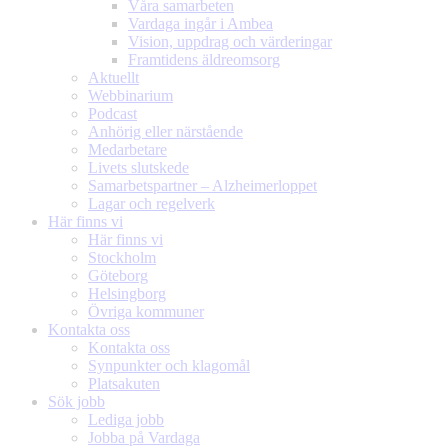
Våra samarbeten
Vardaga ingår i Ambea
Vision, uppdrag och värderingar
Framtidens äldreomsorg
Aktuellt
Webbinarium
Podcast
Anhörig eller närstående
Medarbetare
Livets slutskede
Samarbetspartner – Alzheimerloppet
Lagar och regelverk
Här finns vi
Här finns vi
Stockholm
Göteborg
Helsingborg
Övriga kommuner
Kontakta oss
Kontakta oss
Synpunkter och klagomål
Platsakuten
Sök jobb
Lediga jobb
Jobba på Vardaga