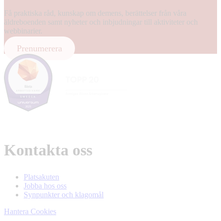
Få praktiska råd, kunskap om demens, berättelser från våra
äldreboenden samt nyheter och inbjudningar till aktiviteter och
webbinarier.
Prenumerera
Kontakta oss
Platsakuten
Jobba hos oss
Synpunkter och klagomål
Hantera Cookies