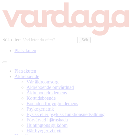
Sök efter:
Platsakuten
Platsakuten
Äldreboende
Vår äldreomsorg
Äldreboende omvårdnad
Äldreboende demens
Korttidsboende
Boenden för yngre demens
Psykogeriatrik
Fysisk eller psykisk funktionsnedsättning
Förvärvad hjärnskada
Huntingtons sjukdom
Här bygger vi nytt