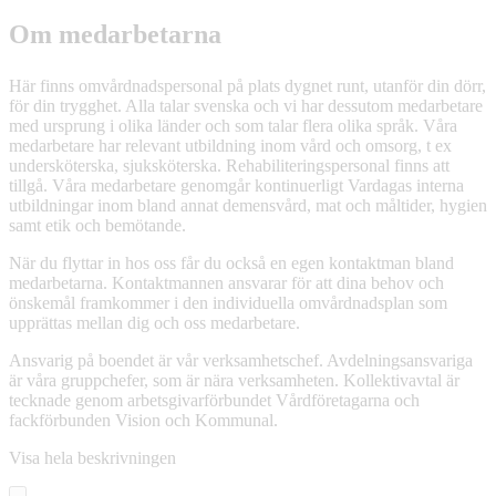
Om medarbetarna
Här finns omvårdnadspersonal på plats dygnet runt, utanför din dörr,
för din trygghet. Alla talar svenska och vi har dessutom medarbetare
med ursprung i olika länder och som talar flera olika språk. Våra
medarbetare har relevant utbildning inom vård och omsorg, t ex
undersköterska, sjuksköterska. Rehabiliteringspersonal finns att
tillgå. Våra medarbetare genomgår kontinuerligt Vardagas interna
utbildningar inom bland annat demensvård, mat och måltider, hygien
samt etik och bemötande.
När du flyttar in hos oss får du också en egen kontaktman bland
medarbetarna. Kontaktmannen ansvarar för att dina behov och
önskemål framkommer i den individuella omvårdnadsplan som
upprättas mellan dig och oss medarbetare.
Ansvarig på boendet är vår verksamhetschef. Avdelningsansvariga
är våra gruppchefer, som är nära verksamheten. Kollektivavtal är
tecknade genom arbetsgivarförbundet Vårdföretagarna och
fackförbunden Vision och Kommunal.
Visa hela beskrivningen