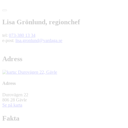
Lisa Grönlund, regionchef
tel:
073-380 13 34
e-post:
lisa.gronlund@vardaga.se
Adress
Adress
Durovägen 22
806 28 Gävle
Se på karta
Fakta