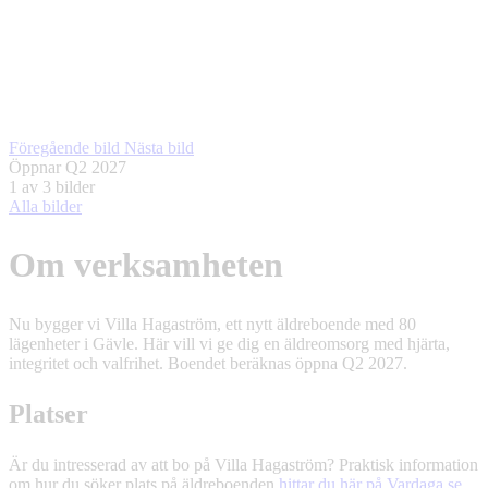
Föregående bild
Nästa bild
Öppnar Q2 2027
1
av 3 bilder
Alla bilder
Om verksamheten
Nu bygger vi Villa Hagaström, ett nytt äldreboende med 80
lägenheter i Gävle. Här vill vi ge dig en äldreomsorg med hjärta,
integritet och valfrihet. Boendet beräknas öppna Q2 2027.
Platser
Är du intresserad av att bo på Villa Hagaström? Praktisk information
om hur du söker plats på äldreboenden
hittar du här på Vardaga.se
.