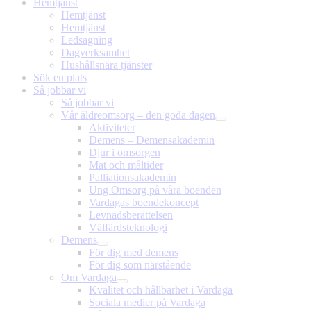
Hemtjänst
Hemtjänst
Hemtjänst
Ledsagning
Dagverksamhet
Hushållsnära tjänster
Sök en plats
Så jobbar vi
Så jobbar vi
Vår äldreomsorg – den goda dagen
Aktiviteter
Demens – Demensakademin
Djur i omsorgen
Mat och måltider
Palliationsakademin
Ung Omsorg på våra boenden
Vardagas boendekoncept
Levnadsberättelsen
Välfärdsteknologi
Demens
För dig med demens
För dig som närstående
Om Vardaga
Kvalitet och hållbarhet i Vardaga
Sociala medier på Vardaga