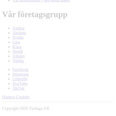
Vår äldreomsorg – den goda dagen
Vår företagsgrupp
Ambea
Vardaga
Nytida
Lära
Klara
Stendi
Altiden
Validia
Facebook
Instagram
LinkedIn
YouTube
TikTok
Hantera Cookies
Copyright 2026 Vardaga AB