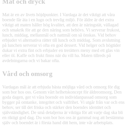
Mat och dryck
Mat är en av livets höjdpunkter. I Vardaga är det viktigt att våra
boende får äta i en lugn och trevlig miljö. För äldre är det extra
viktigt att maten håller hög kvalitet, att den är näringstät, vällagad
och smakrik för att ge den näring som behövs. Vi serverar frukost,
lunch, middag, mellanmål och nattmål om så önskas. Vid behov
erbjuder vi alternativa rätter till lunch och middag. Som avslutning
på lunchen serverar vi ofta en god dessert. Vid helger och högtider
dukar vi extra fint och erbjuder en trerätters meny med ett glas vin
eller öl. Kaffe och frukt finns när du vill ha. Maten tillreds på
avdelningarna och vi bakar ofta.
Vård och omsorg
Vardagas mål är att erbjuda bästa möjliga vård och omsorg för dig
som bor hos oss. Genom vårt helhetskoncept för äldreomsorg, Den
goda dagen, ger vi våra boende en individanpassad omsorg som
bygger på omtanke, integritet och valfrihet. Vi utgår från var och ens
behov, ser till det friska och stärker den boendes identitet och
självständighet. De små detaljerna är viktiga för att varje dag ska bli
en riktigt god dag. Du som bor hos oss är gammal nog att bestämma
själv och boendet är i första hand ditt hem, inte vår arbetsplats.