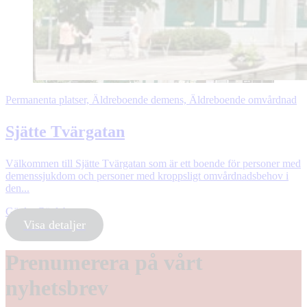
Permanenta platser, Äldreboende demens, Äldreboende omvårdnad
Sjätte Tvärgatan
Välkommen till Sjätte Tvärgatan som är ett boende för personer med
demenssjukdom och personer med kroppsligt omvårdnadsbehov i
den...
Gävle, Gävleborg
Visa detaljer
Prenumerera på vårt
nyhetsbrev