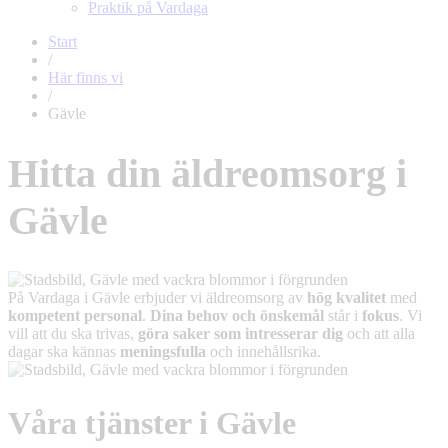
Praktik på Vardaga
Start
/
Här finns vi
/
Gävle
Hitta din äldreomsorg i
Gävle
På Vardaga i Gävle erbjuder vi äldreomsorg av
hög kvalitet
med
kompetent personal
.
Dina behov och önskemål
står i
fokus
. Vi
vill att du ska trivas,
göra saker som intresserar dig
och att alla
dagar ska kännas
meningsfulla
och innehållsrika.
Våra tjänster i Gävle