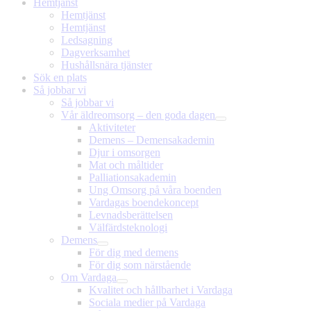
Hemtjänst
Hemtjänst
Hemtjänst
Ledsagning
Dagverksamhet
Hushållsnära tjänster
Sök en plats
Så jobbar vi
Så jobbar vi
Vår äldreomsorg – den goda dagen
Aktiviteter
Demens – Demensakademin
Djur i omsorgen
Mat och måltider
Palliationsakademin
Ung Omsorg på våra boenden
Vardagas boendekoncept
Levnadsberättelsen
Välfärdsteknologi
Demens
För dig med demens
För dig som närstående
Om Vardaga
Kvalitet och hållbarhet i Vardaga
Sociala medier på Vardaga