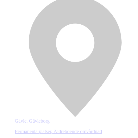
Gävle, Gävleborg
Permanenta platser, Äldreboende omvårdnad