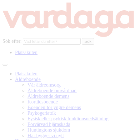
Sök efter:
Platsakuten
Platsakuten
Äldreboende
Vår äldreomsorg
Äldreboende omvårdnad
Äldreboende demens
Korttidsboende
Boenden för yngre demens
Psykogeriatrik
Fysisk eller psykisk funktionsnedsättning
Förvärvad hjärnskada
Huntingtons sjukdom
Här bygger vi nytt