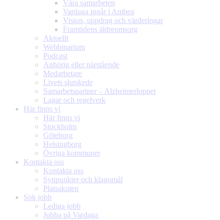
Våra samarbeten
Vardaga ingår i Ambea
Vision, uppdrag och värderingar
Framtidens äldreomsorg
Aktuellt
Webbinarium
Podcast
Anhörig eller närstående
Medarbetare
Livets slutskede
Samarbetspartner – Alzheimerloppet
Lagar och regelverk
Här finns vi
Här finns vi
Stockholm
Göteborg
Helsingborg
Övriga kommuner
Kontakta oss
Kontakta oss
Synpunkter och klagomål
Platsakuten
Sök jobb
Lediga jobb
Jobba på Vardaga