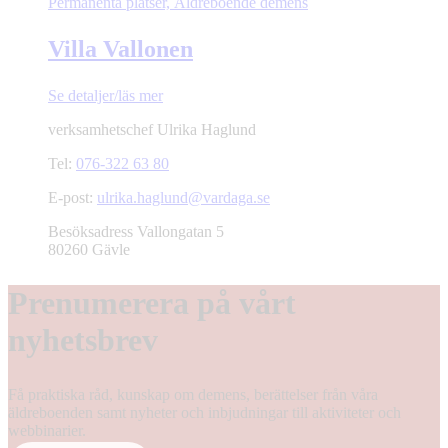
Permanenta platser, Äldreboende demens
Villa Vallonen
Se detaljer/läs mer
verksamhetschef
Ulrika Haglund
Tel:
076-322 63 80
E-post:
ulrika.haglund@vardaga.se
Besöksadress
Vallongatan 5
80260 Gävle
Prenumerera på vårt
nyhetsbrev
Få praktiska råd, kunskap om demens, berättelser från våra
äldreboenden samt nyheter och inbjudningar till aktiviteter och
webbinarier.