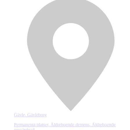
Gävle, Gävleborg
Permanenta platser, Äldreboende demens, Äldreboende
omvårdnad