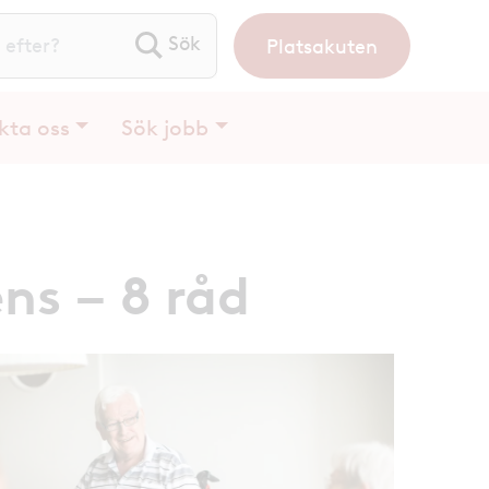
Platsakuten
ök efter:
kta oss
Sök jobb
s – 8 råd