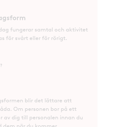
dagsform
ag fungerar samtal och aktivitet
ör svårt eller för rörigt.
r?
formen blir det lättare att
båda. Om personen bor på ett
av dig till personalen innan du
ed dem när du kommer.