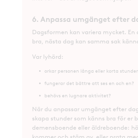
6. Anpassa umgänget efter 
Dagsformen kan variera mycket. En d
bra, nästa dag kan samma sak kännas f
Var lyhörd:
orkar personen långa eller korta stunde
fungerar det bättre att ses en och en?
behövs en lugnare aktivitet?
När du anpassar umgänget efter dags
skapa stunder som känns bra för er 
demensboende eller äldreboende: hör 
kommer och stäm av, eller prata m