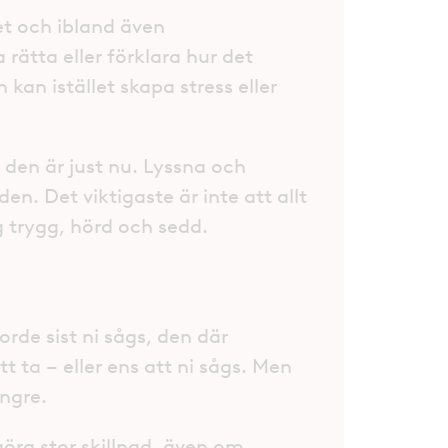
t och ibland även
rätta eller förklara hur det
 kan istället skapa stress eller
 den är just nu. Lyssna och
en. Det viktigaste är inte att allt
g trygg, hörd och sedd.
rde sist ni sågs, den där
 ta – eller ens att ni sågs. Men
ängre.
göra stor skillnad, även om