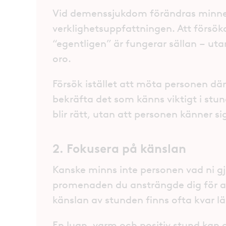
Vid demenssjukdom förändras minne
verklighetsuppfattningen. Att försöka 
“egentligen” är fungerar sällan – utan
oro.
Försök istället att möta personen där
bekräfta det som känns viktigt i stund
blir rätt, utan att personen känner si
2. Fokusera på känslan
Kanske minns inte personen vad ni gjo
promenaden du ansträngde dig för att
känslan av stunden finns ofta kvar l
En lugn, varm och positiv stund kan 