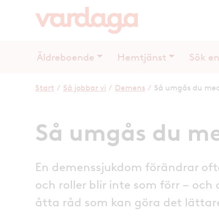
Äldreboende
Hemtjänst
Sök en
Start
/
Så jobbar vi
/
Demens
/
Så umgås du med
Så umgås du me
En demenssjukdom förändrar ofta
och roller blir inte som förr – och
åtta råd som kan göra det lättare