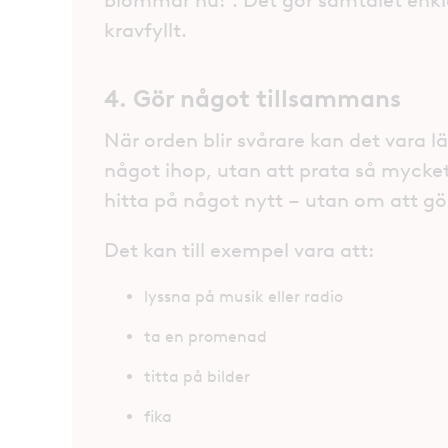
blommar nu!”. Det gör samtalet enk
kravfyllt.
4. Gör något tillsammans
När orden blir svårare kan det vara 
något ihop, utan att prata så mycket
hitta på något nytt – utan om att gö
Det kan till exempel vara att:
lyssna på musik eller radio
ta en promenad
titta på bilder
fika