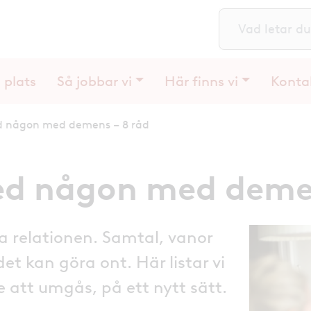
S
 plats
Så jobbar vi
Här finns vi
Konta
 någon med demens – 8 råd
d någon med demen
 relationen. Samtal, vanor
 det kan göra ont. Här listar vi
 att umgås, på ett nytt sätt.