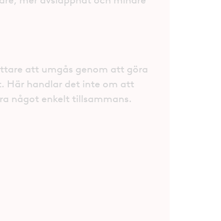
lare, mer avslappnat och mindre
lättare att umgås genom att göra
. Här handlar det inte om att
ra något enkelt tillsammans.