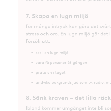
7. Skapa en lugn miljö
För många intryck kan göra det svår
stress och oro. En lugn miljö gör det 
Försök att:
ses i en lugn miljö
vara få personer åt gången
prata en i taget
undvika bakgrundsljud som tv, radio, musi
8. Sänk kraven – det lilla räc
Ibland kommer umgänget inte bli som