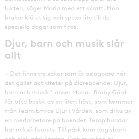
lukten, säger Maria med ett skratt. Hon
brukar klä ut sig och spexa lite till de
speciella dagar som firas.
Djur, barn och musik slår
allt
– Det finns tre saker som är oslagbara när
det gäller aktiviteter på äldreboende: Djur,
barn och musik”, anser Maria. Broby Gård
får ofta besök av en liten häst, som kommer
från Team Emros Djur i Vården, som drivs av
en medarbetare på boendet. Terapihundar
har också funnits. Till påsk kom dagisbarn
och gick påskkärring. Och musiken är