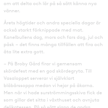
om att delta och lär på så sätt känna nya
vänner.
Årets högtider och andra speciella dagar är
också starkt förknippade med mat.
Kanelbullens dag, mors och fars dag, jul och
påsk – det finns många tillfällen att fira och
äta lite extra gott.
– På Broby Gård firar vi gemensam
skördefest med en god skördegryta. Till
Vasaloppet serverar vi självklart
blåbärssoppa medan vi hejar på åkarna.
Men när vi hade surströmmingsskiva fick de
som gillar det sitta i växthuset och avnjuta
delikatessen, På så sätt slapp de andra