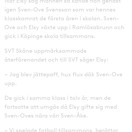
När Elsy såg mannen så kände hon genast
igen Sven-Ove Svensson som var hennes
klasskamrat de första åren i skolan. Sven-
Ove och Elsy växte upp i Ramlösabrunn och
gick i Köpinge skola tillsammans.
SVT Skåne uppmärksammade
återförenandet och till SVT säger Elsy:
– Jag blev jättepaff, hux flux dök Sven-Ove
upp.
De gick i samma klass i tolv år, men de
fortsatte att umgås då Elsy gifte sig med
Sven-Oves nära vän Sven-Åke.
– Vi spelade fotboll tillsammans, berättar