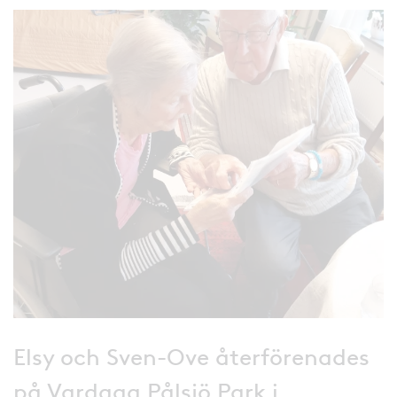
Elsy och Sven-Ove återförenades
på Vardaga Pålsjö Park i