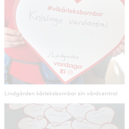
Lindgården kärleksbombar sin vårdcentral