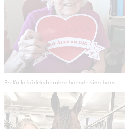
På Kolla kärleksbombar boende sina barn