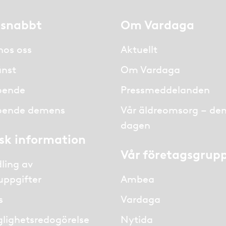
 snabbt
Om Vardaga
hos oss
Aktuellt
nst
Om Vardaga
oende
Pressmeddelanden
oende demens
Vår äldreomsorg – de
dagen
isk information
Vår företagsgrup
ling av
uppgifter
Ambea
s
Vardaga
glighetsredogörelse
Nytida