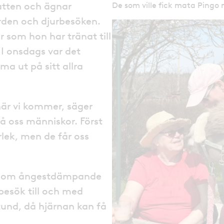
atten och ägnar
De som ville fick mata Pingo
ården och djurbesöken.
 som hon har tränat till
I onsdags var det
a ut på sitt allra
 när vi kommer, säger
å oss människor. Först
lek, men de får oss
a som ångestdämpande
rbesök till och med
tund, då hjärnan kan få