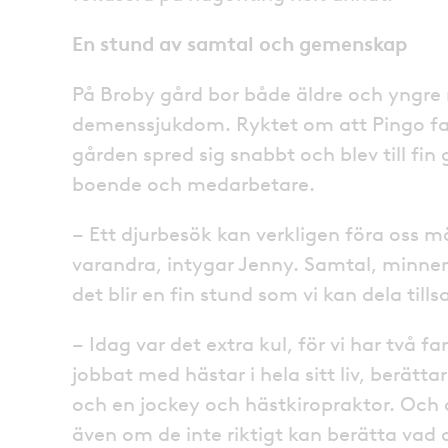
En stund av samtal och gemenskap
På Broby gård bor både äldre och yngr
demenssjukdom. Ryktet om att Pingo fa
gården spred sig snabbt och blev till f
boende och medarbetare.
– Ett djurbesök kan verkligen föra oss 
varandra, intygar Jenny. Samtal, minnen
det blir en fin stund som vi kan dela til
– Idag var det extra kul, för vi har två f
jobbat med hästar i hela sitt liv, berätt
och en jockey och hästkiropraktor. Och d
även om de inte riktigt kan berätta vad de