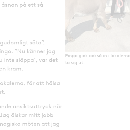
n åsnan på ett så
 gudomligt söta”,
ingo. ”Nu känner jag
Pingo gick också in i lokaler
u inte släppa”, var det
ta sig ut.
en kram.
lokalerna, för att hälsa
ut.
nde ansiktsuttryck när
 Jag älskar mitt jobb
 magiska möten att jag