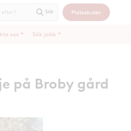
Platsakuten
ök efter:
kta oss
Sök jobb
je på Broby gård