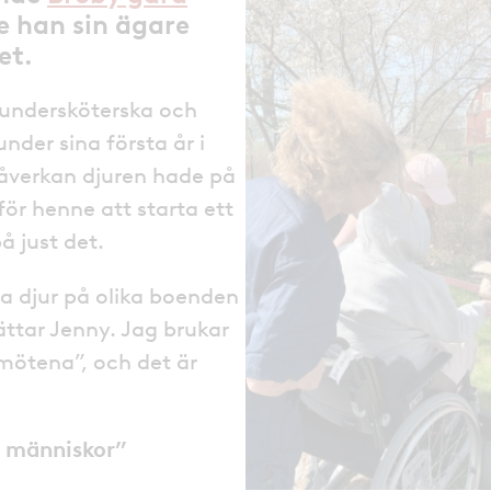
e han sin ägare
et.
undersköterska och
nder sina första år i
påverkan djuren hade på
 för henne att starta ett
å just det.
a djur på olika boenden
rättar Jenny. Jag brukar
mötena”, och det är
s människor”