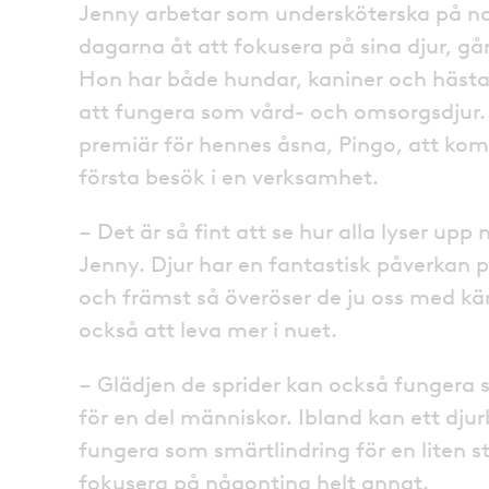
Jenny arbetar som undersköterska på n
dagarna åt att fokusera på sina djur, g
Hon har både hundar, kaniner och hästar
att fungera som vård- och omsorgsdjur. 
premiär för hennes åsna, Pingo, att komm
första besök i en verksamhet.
– Det är så fint att se hur alla lyser upp
Jenny. Djur har en fantastisk påverkan p
och främst så överöser de ju oss med kär
också att leva mer i nuet.
– Glädjen de sprider kan också funger
för en del människor. Ibland kan ett dju
fungera som smärtlindring för en liten s
fokusera på någonting helt annat.