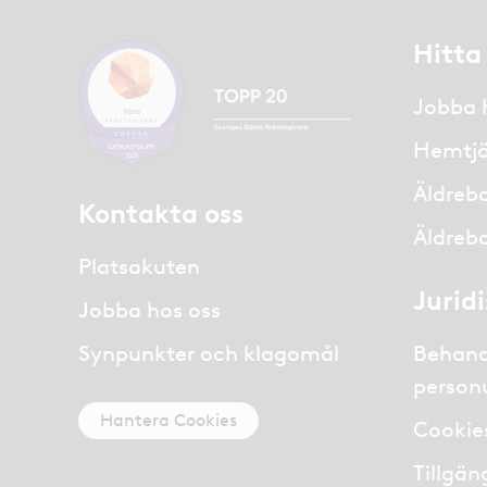
Hitta
Jobba 
Hemtjä
Äldreb
Kontakta oss
Äldreb
Platsakuten
Jurid
Jobba hos oss
Synpunkter och klagomål
Behand
person
Hantera Cookies
Cookie
Tillgän