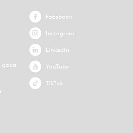
Facebook
Instagram
LinkedIn
n goda
YouTube
TikTok
p