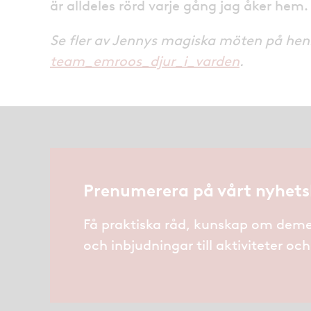
är alldeles rörd varje gång jag åker hem.
Se fler av Jennys magiska möten på he
team_emroos_djur_i_varden
.
Prenumerera på vårt nyhets
Få praktiska råd, kunskap om deme
och inbjudningar till aktiviteter oc