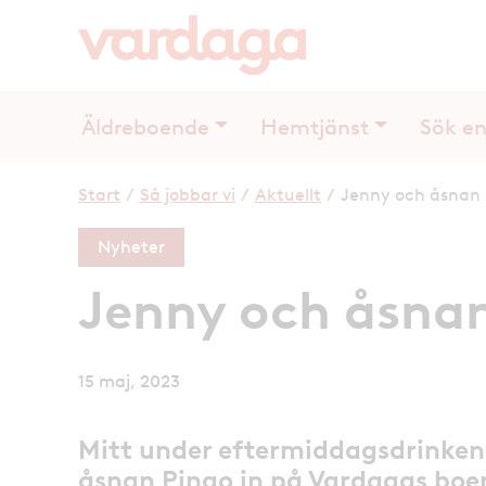
Äldreboende
Hemtjänst
Sök en
Start
/
Så jobbar vi
/
Aktuellt
/
Jenny och åsnan 
Nyheter
Jenny och åsnan
15 maj, 2023
Mitt under eftermiddagsdrinken 
åsnan Pingo in på Vardagas bo