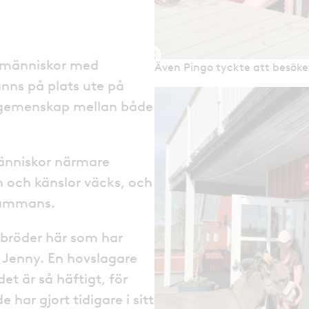
e människor med
Även Pingo tyckte att besöke
nns på plats ute på
in gemenskap mellan både
människor närmare
 och känslor väcks, och
lsammans.
arbröder här som har
ar Jenny. En hovslagare
et är så häftigt, för
 har gjort tidigare i sitt