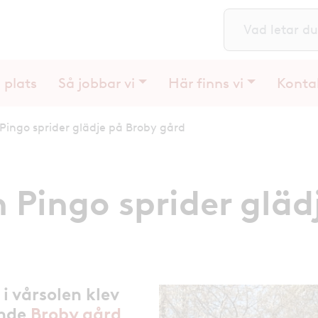
S
 plats
Så jobbar vi
Här finns vi
Konta
Pingo sprider glädje på Broby gård
 Pingo sprider gläd
i vårsolen klev
ende
Broby gård