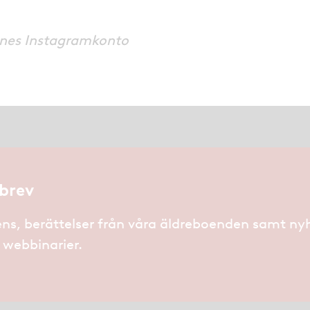
nnes Instagramkonto
brev
ns, berättelser från våra äldreboenden samt ny
h webbinarier.