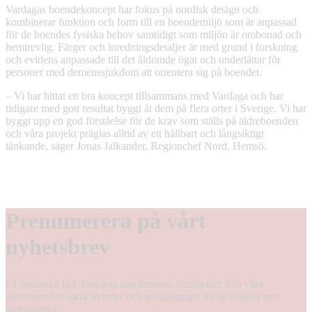
Vardagas boendekoncept har fokus på nordisk design och
kombinerar funktion och form till en boendemiljö som är anpassad
för de boendes fysiska behov samtidigt som miljön är ombonad och
hemtrevlig. Färger och inredningsdetaljer är med grund i forskning
och evidens anpassade till det åldrande ögat och underlättar för
personer med demenssjukdom att orientera sig på boendet.
– Vi har hittat ett bra koncept tillsammans med Vardaga och har
tidigare med gott resultat byggt åt dem på flera orter i Sverige. Vi har
byggt upp en god förståelse för de krav som ställs på äldreboenden
och våra projekt präglas alltid av ett hållbart och långsiktigt
tänkande, säger Jonas Jalkander, Regionchef Nord, Hemsö.
Prenumerera på vårt
nyhetsbrev
Få praktiska råd, kunskap om demens, berättelser från våra
äldreboenden samt nyheter och inbjudningar till aktiviteter och
webbinarier.