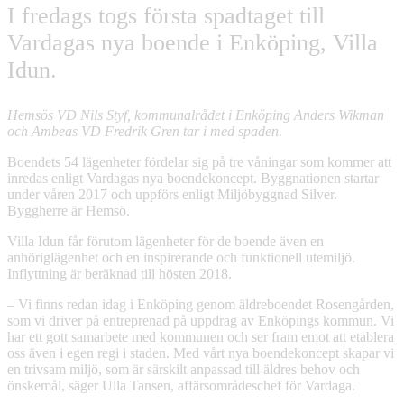
I fredags togs första spadtaget till
Vardagas nya boende i Enköping, Villa
Idun.
Hemsös VD Nils Styf, kommunalrådet i Enköping Anders Wikman
och Ambeas VD Fredrik Gren tar i med spaden.
Boendets 54 lägenheter fördelar sig på tre våningar som kommer att
inredas enligt Vardagas nya boendekoncept. Byggnationen startar
under våren 2017 och uppförs enligt Miljöbyggnad Silver.
Byggherre är Hemsö.
Villa Idun får förutom lägenheter för de boende även en
anhöriglägenhet och en inspirerande och funktionell utemiljö.
Inflyttning är beräknad till hösten 2018.
– Vi finns redan idag i Enköping genom äldreboendet Rosengården,
som vi driver på entreprenad på uppdrag av Enköpings kommun. Vi
har ett gott samarbete med kommunen och ser fram emot att etablera
oss även i egen regi i staden. Med vårt nya boendekoncept skapar vi
en trivsam miljö, som är särskilt anpassad till äldres behov och
önskemål, säger Ulla Tansen, affärsområdeschef för Vardaga.