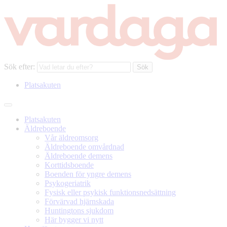
Sök efter:
Platsakuten
Platsakuten
Äldreboende
Vår äldreomsorg
Äldreboende omvårdnad
Äldreboende demens
Korttidsboende
Boenden för yngre demens
Psykogeriatrik
Fysisk eller psykisk funktionsnedsättning
Förvärvad hjärnskada
Huntingtons sjukdom
Här bygger vi nytt