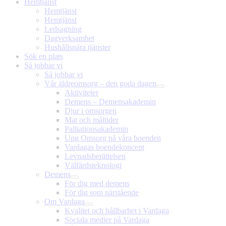
Hemtjänst
Hemtjänst
Hemtjänst
Ledsagning
Dagverksamhet
Hushållsnära tjänster
Sök en plats
Så jobbar vi
Så jobbar vi
Vår äldreomsorg – den goda dagen
Aktiviteter
Demens – Demensakademin
Djur i omsorgen
Mat och måltider
Palliationsakademin
Ung Omsorg på våra boenden
Vardagas boendekoncept
Levnadsberättelsen
Välfärdsteknologi
Demens
För dig med demens
För dig som närstående
Om Vardaga
Kvalitet och hållbarhet i Vardaga
Sociala medier på Vardaga