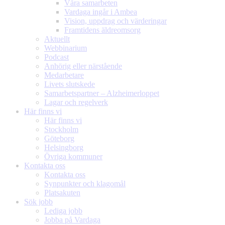
Våra samarbeten
Vardaga ingår i Ambea
Vision, uppdrag och värderingar
Framtidens äldreomsorg
Aktuellt
Webbinarium
Podcast
Anhörig eller närstående
Medarbetare
Livets slutskede
Samarbetspartner – Alzheimerloppet
Lagar och regelverk
Här finns vi
Här finns vi
Stockholm
Göteborg
Helsingborg
Övriga kommuner
Kontakta oss
Kontakta oss
Synpunkter och klagomål
Platsakuten
Sök jobb
Lediga jobb
Jobba på Vardaga