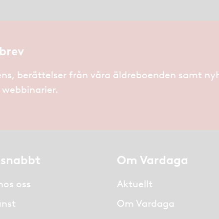
brev
ns, berättelser från våra äldreboenden samt ny
h webbinarier.
 snabbt
Om Vardaga
hos oss
Aktuellt
nst
Om Vardaga