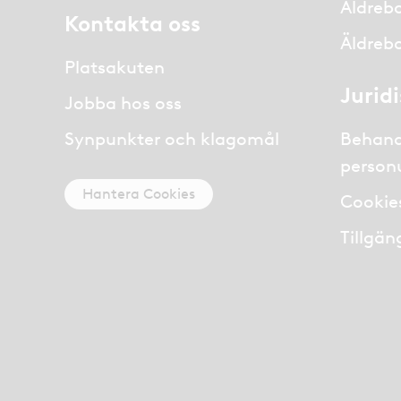
Äldreb
Kontakta oss
Äldreb
Platsakuten
Jurid
Jobba hos oss
Synpunkter och klagomål
Behand
person
Hantera Cookies
Cookie
Tillgän