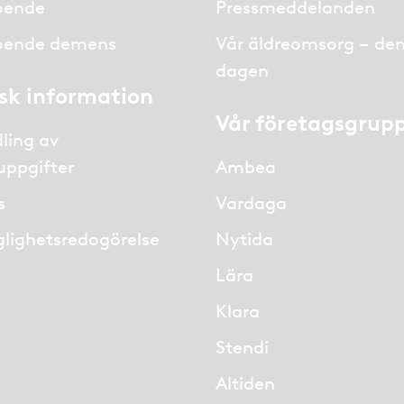
oende
Pressmeddelanden
oende demens
Vår äldreomsorg – de
dagen
isk information
Vår företagsgrup
ling av
uppgifter
Ambea
s
Vardaga
glighetsredogörelse
Nytida
Lära
Klara
Stendi
Altiden