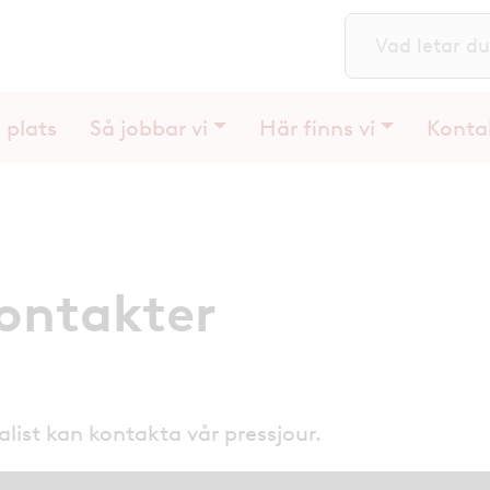
S
 plats
Så jobbar vi
Här finns vi
Konta
ontakter
list kan kontakta vår pressjour.