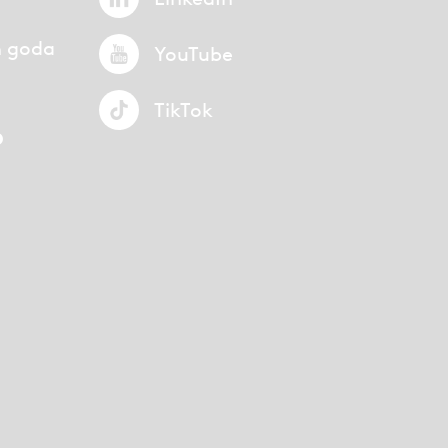
n goda
YouTube
TikTok
p