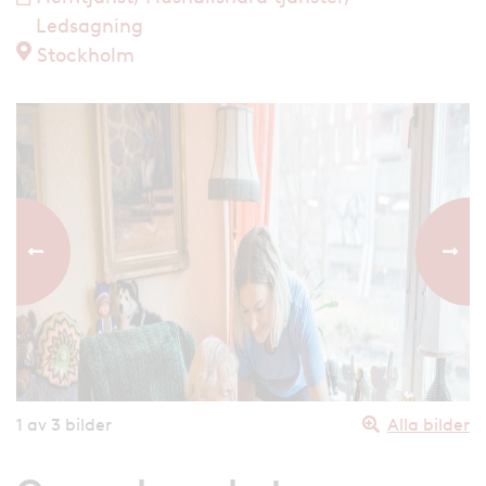
Ledsagning
Stockholm
Föregående bild
Nästa
1
av 3 bilder
Alla bilder