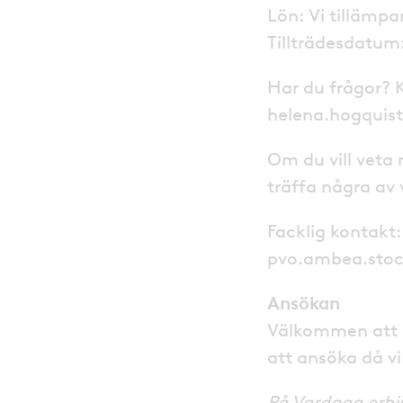
Lön: Vi tillämpa
Tillträdesdatum:
Har du frågor? 
helena.hogquis
Om du vill veta
träffa några av
Facklig kontakt
pvo.ambea.sto
Ansökan
Välkommen att 
att ansöka då vi
På Vardaga erbju