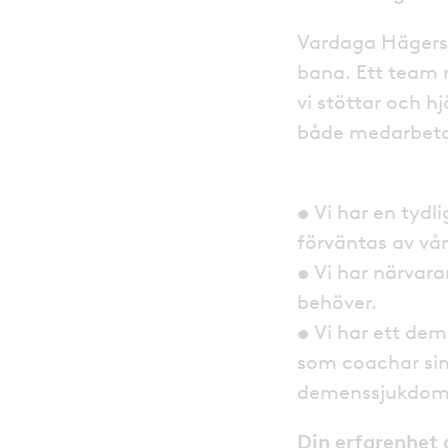
Vardaga Hägerste
bana. Ett team 
vi stöttar och hj
både medarbeta
• Vi har en tydli
förväntas av vå
• Vi har närvara
behöver.
• Vi har ett d
som coachar sin
demenssjukdom
Din erfarenhet