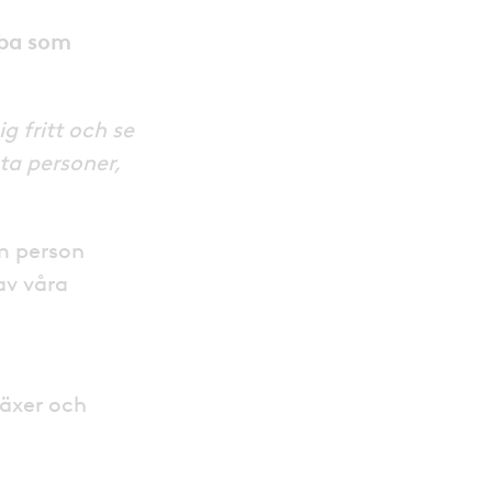
bba som
g fritt och se
ta personer,
om person
av våra
växer och