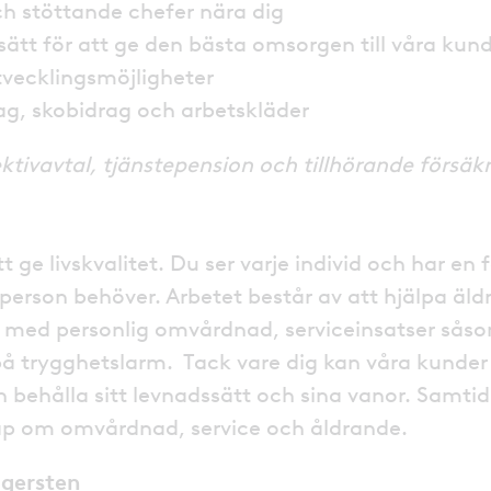
 stöttande chefer nära dig
sätt för att ge den bästa omsorgen till våra kun
utvecklingsmöjligheter
rag, skobidrag och arbetskläder
ektivavtal, tjänstepension och tillhörande försäk
tt ge livskvalitet. Du ser varje individ och har en
 person behöver. Arbetet består av att hjälpa äldr
med personlig omvårdnad, serviceinsatser sås
på trygghetslarm. Tack vare dig kan våra kunder 
behålla sitt levnadssätt och sina vanor. Samtid
ap om omvårdnad, service och åldrande.
gersten