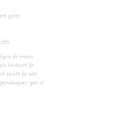
ett gott
ssätt.
några år inom
h körkort är
 skrift är ett
genskaper, ger vi