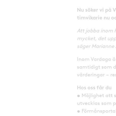
Nu söker vi på 
timvikarie nu o
Att jobba inom h
mycket, det upp
säger Marianne
Inom Vardaga är
samtidigt som d
värderingar – r
Hos oss får du
• Möjlighet att 
utvecklas som 
• Förmånsporta