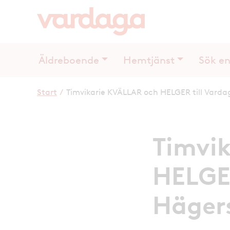
Äldreboende
Hemtjänst
Sök en
Start
/
Timvikarie KVÄLLAR och HELGER till Varda
Timvi
HELGER
Häger