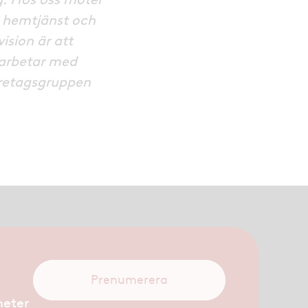
i hemtjänst och
ision är att
 arbetar med
företagsgruppen
Prenumerera
heter