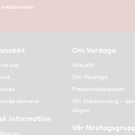
h webbinarier.
 snabbt
Om Vardaga
hos oss
Aktuellt
nst
Om Vardaga
oende
Pressmeddelanden
oende demens
Vår äldreomsorg – de
dagen
isk information
Vår företagsgrup
ling av