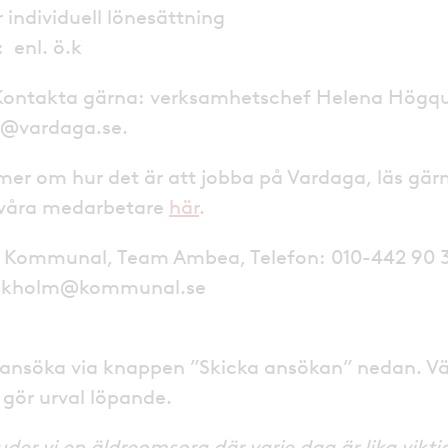
r individuell lönesättning
 enl. ö.k
Kontakta gärna: verksamhetschef Helena Högqui
t@vardaga.se.
 mer om hur det är att jobba på Vardaga, läs gä
 våra medarbetare
här
.
: Kommunal, Team Ambea, Telefon: 010-442 90 32
ckholm@kommunal.se
ansöka via knappen ”Skicka ansökan” nedan. V
 gör urval löpande.
der vi en äldreomsorg där varje dag är lika vikt