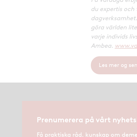
du expertis och
dagverksamhet. V
göra världen li
varje individs l
Ambea.
www.va
Les mer og se
Prenumerera på vårt nyhets
Få praktiska råd, kunskap om deme