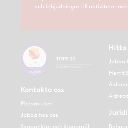
och inbjudningar till aktiviteter oc
Hitta
Jobba 
Hemtjä
Äldreb
Kontakta oss
Äldreb
Platsakuten
Jurid
Jobba hos oss
Synpunkter och klagomål
Behand