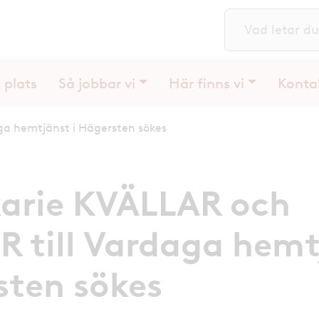
S
 plats
Så jobbar vi
Här finns vi
Konta
ga hemtjänst i Hägersten sökes
karie KVÄLLAR och
 till Vardaga hemt
sten sökes