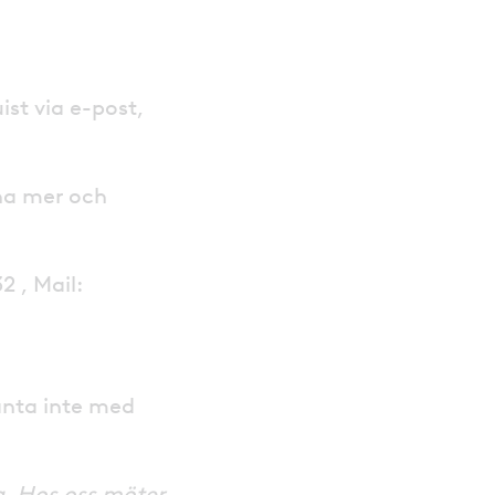
st via e-post,
rna mer och
 , Mail:
änta inte med
ig. Hos oss möter