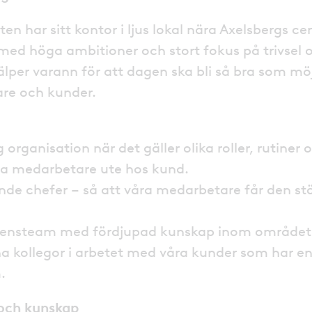
n har sitt kontor i ljus lokal nära Axelsbergs c
med höga ambitioner och stort fokus på trivsel
älper varann för att dagen ska bli så bra som möjl
re och kunder.
g organisation när det gäller olika roller, rutine
ra medarbetare ute hos kund.
nde chefer – så att våra medarbetare får den st
emensteam med fördjupad kunskap inom område
a kollegor i arbetet med våra kunder som har e
.
 och kunskap