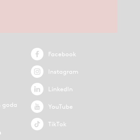
Facebook
Instagram
LinkedIn
n goda
YouTube
TikTok
p