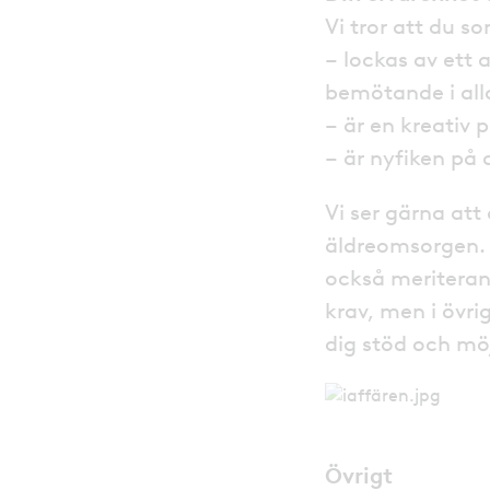
Vi tror att du so
– lockas av ett 
bemötande i all
– är en kreativ 
– är nyfiken på 
Vi ser gärna att
äldreomsorgen. 
också meriterand
krav, men i övri
dig stöd och mö
Övrigt