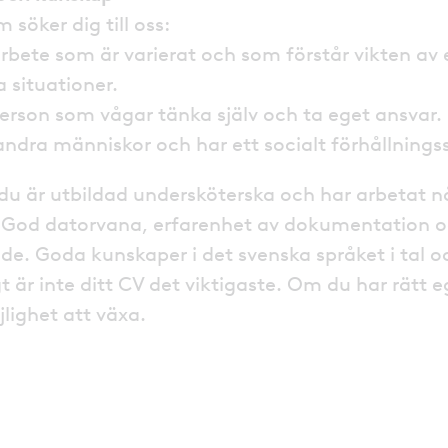
m söker dig till oss:
arbete som är varierat och som förstår vikten av 
a situationer.
person som vågar tänka själv och ta eget ansvar.
andra människor och har ett socialt förhållning
 du är utbildad undersköterska och har arbetat 
God datorvana, erfarenhet av dokumentation oc
e. Goda kunskaper i det svenska språket i tal och
gt är inte ditt CV det viktigaste. Om du har rätt e
jlighet att växa.