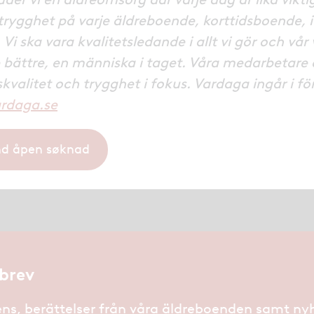
 trygghet på varje äldreboende, korttidsboende, 
i ska vara kvalitetsledande i allt vi gör och vår v
te bättre, en människa i taget. Våra medarbetare
ivskvalitet och trygghet i fokus. Vardaga ingår i 
rdaga.se
nd åpen søknad
brev
ns, berättelser från våra äldreboenden samt ny