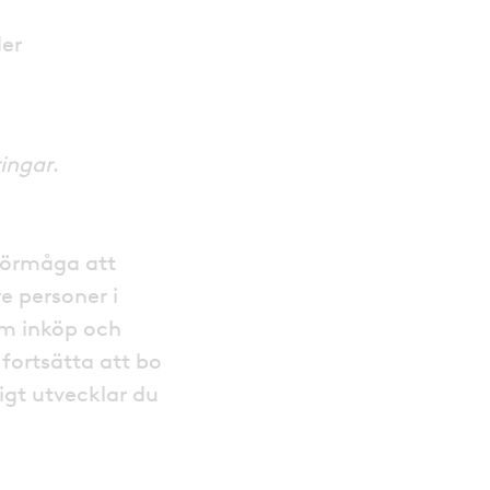
der
ringar
.
 förmåga att
e personer i
om inköp och
fortsätta att bo
igt utvecklar du