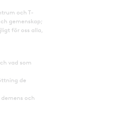
entrum och T-
 och gemenskap;
igt för oss alla,
r och vad som
öttning de
t demens och
n