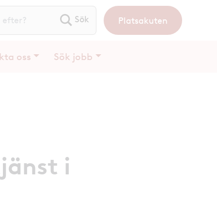
Platsakuten
ök efter:
kta oss
Sök jobb
jänst i