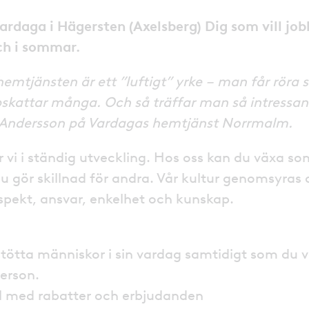
Vardaga i Hägersten (Axelsberg) Dig som vill jo
ch i sommar.
emtjänsten är ett ”luftigt” yrke – man får röra si
skattar många. Och så träffar man så intressan
 Andersson på Vardagas hemtjänst Norrmalm.
 vi i ständig utveckling. Hos oss kan du växa s
u gör skillnad för andra. Vår kultur genomsyras 
espekt, ansvar, enkelhet och kunskap.
stötta människor i sin vardag samtidigt som du 
person.
l med rabatter och erbjudanden