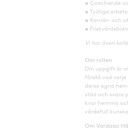
• Coachande och
• Tydliga arbets
• Karriär- och 
• Friskvårdsbid
Vi har även koll
Om rollen
Din uppgift är a
förstå vad varje
deras egna hem 
städ och svara 
kvar hemma och 
värdefull kunsk
Om Vardaga Hä