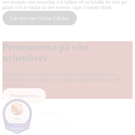
mer levande, mer personligt och hjälper till att behålla det som ger
glädje och är viktigt för den boende, säger Liselotte Björk.
Läs mer om Gröna Gården
Prenumerera på vårt
nyhetsbrev
Få praktiska råd, kunskap om demens, berättelser från våra
äldreboenden samt nyheter och inbjudningar till aktiviteter och
webbinarier.
Prenumerera