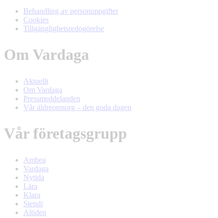
Behandling av personuppgifter
Cookies
Tillgänglighetsredogörelse
Om Vardaga
Aktuellt
Om Vardaga
Pressmeddelanden
Vår äldreomsorg – den goda dagen
Vår företagsgrupp
Ambea
Vardaga
Nytida
Lära
Klara
Stendi
Altiden