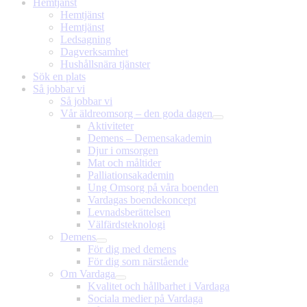
Hemtjänst
Hemtjänst
Hemtjänst
Ledsagning
Dagverksamhet
Hushållsnära tjänster
Sök en plats
Så jobbar vi
Så jobbar vi
Vår äldreomsorg – den goda dagen
Aktiviteter
Demens – Demensakademin
Djur i omsorgen
Mat och måltider
Palliationsakademin
Ung Omsorg på våra boenden
Vardagas boendekoncept
Levnadsberättelsen
Välfärdsteknologi
Demens
För dig med demens
För dig som närstående
Om Vardaga
Kvalitet och hållbarhet i Vardaga
Sociala medier på Vardaga