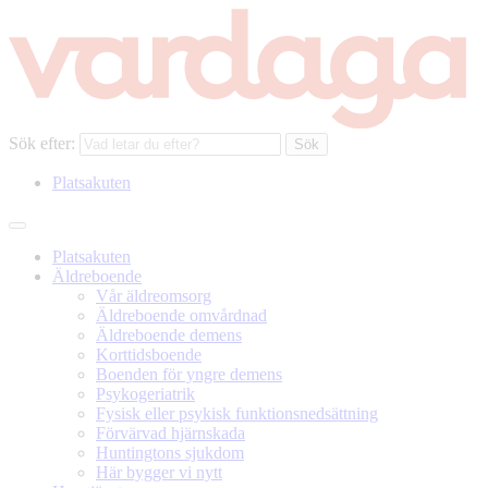
Sök efter:
Platsakuten
Platsakuten
Äldreboende
Vår äldreomsorg
Äldreboende omvårdnad
Äldreboende demens
Korttidsboende
Boenden för yngre demens
Psykogeriatrik
Fysisk eller psykisk funktionsnedsättning
Förvärvad hjärnskada
Huntingtons sjukdom
Här bygger vi nytt