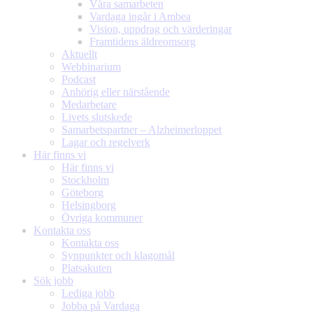
Våra samarbeten
Vardaga ingår i Ambea
Vision, uppdrag och värderingar
Framtidens äldreomsorg
Aktuellt
Webbinarium
Podcast
Anhörig eller närstående
Medarbetare
Livets slutskede
Samarbetspartner – Alzheimerloppet
Lagar och regelverk
Här finns vi
Här finns vi
Stockholm
Göteborg
Helsingborg
Övriga kommuner
Kontakta oss
Kontakta oss
Synpunkter och klagomål
Platsakuten
Sök jobb
Lediga jobb
Jobba på Vardaga