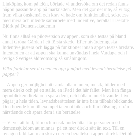
Linköping kom på idén, började vi undersöka om det redan fanns
någon passande app på marknaden. Men det gör det inte, så vi tog
fram vilka önskemål och krav vi hade om funktionalitet, sekretess
med mera och inledde samarbete med Indentive, berättar Liselotte
Björk på Demensakademin
Nu finns alltså en pilotversion av appen, som ska testas på bland
annat Gröna Gården i ett första skede. Efter utvärdering ska
Indentive justera och lägga på funktioner innan appen testas bredare.
Intentionen är att appen ska kunna användas i hela Vardaga och i
övriga Sveriges äldreomsorg så småningom.
Vilka fördelar ser du med en app jämfört med levnadsberättelse på
papper?
─ Appen ger möjlighet att samla alla minnen, musik, bilder med
mera direkt och på ett ställe, en iPad i det här fallet. Man kan fånga
ögonblicken direkt och spara dem, och hålla minnet levande. Livet
pågår ju hela tiden, levnadsberättelsen är inte bara tillbakablickande.
Den boende kan till exempel ta emot bild- och filmhälsningar från
närstående och spara dem i sin berättelse.
─ Vi vet att bild, film och musik underlättar för personer med
demenssjukdom att minnas, på ett mer direkt sätt än text. Till en
nytagen bild kan man skriva ner en berättelse i appen direkt. Det blir